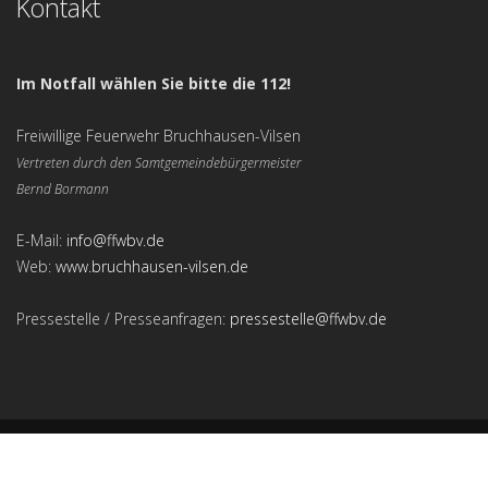
Kontakt
Im Notfall wählen Sie bitte die 112!
Freiwillige Feuerwehr Bruchhausen-Vilsen
Vertreten durch den Samtgemeindebürgermeister
Bernd Bormann
E-Mail:
info@ffwbv.de
Web:
www.bruchhausen-vilsen.de
Pressestelle / Presseanfragen:
pressestelle@ffwbv.de
Freiwillige Feuerwehr Bruchhausen-Vilsen