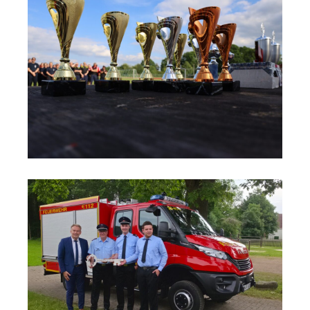
r
g
 5
ls
der
hr
den
am