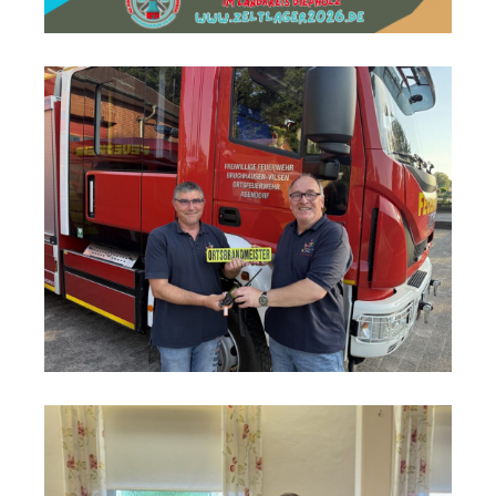
nk
 der
ber
 Im
h den