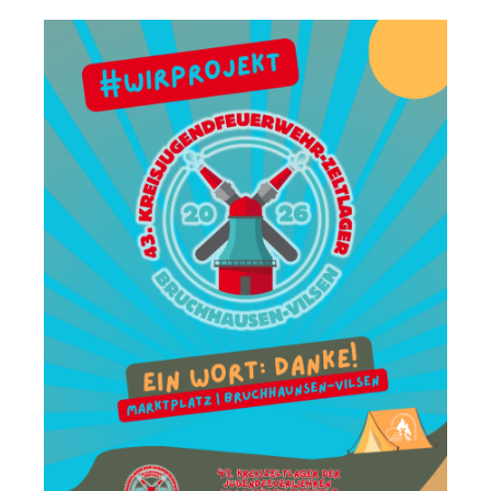
nd
ieser
s
-
s