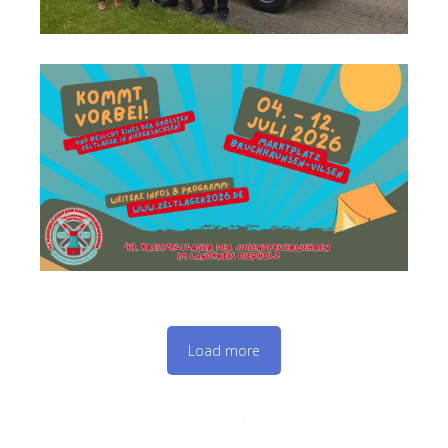
nd
ses
r
 zu
Dabei
nden
Load more
Es