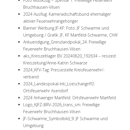
Foto Musikzug – Spende 1: Freiwillige Feuerwehr
Bruchhausen-Vilsen
2024 Ausflug: Kameradschaftsbund ehemaliger
aktiver Feuerwehrangehöriger
Banner Werbung JF-KF: Foto: JF Schwarme und
Umgebung / Grafik: JF, KF Martfeld-Schwarme, ChW
Ankuendigung_Grenzlandpokal_24: Freiwillige
Feuerwehr Bruchhausen-Vilsen
aks_Kreiszeltlager BV 20240620_192634 – resized:
Kreiszeitung/Anne-Katrin Schwarze
2024_KFV-Tag: Pressestelle Kreisfeuerwehr/-
verband
2024_Landespokal-Inti_Loeschangriff2:
Ortsfeuerwehr Asendorf
2024 Anhaenger Martfeld: Ortsfeuerwehr Martfeld
Logo_KJFZ-BRV-2026_trans_sm: Freiwillige
Feuerwehr Bruchhausen-Vilsen
JF-Schwarme_Symbolbild_9: JF Schwarme und
Umgebung