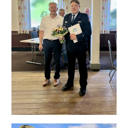
ätte
och
co
nd
sten