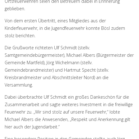
Ortsfeuerwehren seien den Betreuern dabei in Erinnerung
geblieben.
Von dem ersten Übertritt, eines Mitgliedes aus der
Kinderfeuerwehr, in die Jugendfeuerwehr konnte Bösl zudem
stolz berichten.
Die Grußworte richteten Ulf Schmidt (stellv.
Samtgemeindebürgermeister), Michael Albers (Bürgermeister der
Gemeinde Martfeld), Jörg Wichelmann (stellv.
Gemeindebrandmeister) und Hartmut Specht (stellv.
Kreisbrandmeister und Abschnittsleiter Nord) an die
Versammlung.
Dabei überbrachte Ulf Schmidt ein großes Dankeschön für die
Zusammenarbeit und sagte weiteres Investment in die freiwillige
Feuerwehr zu. „Wir sind stolz auf unsere Feuerwehr,“ lobte
Michael Albers die Anwesenden, „Respekt und Anerkennung gilt
hier auch der Jugendarbeit.“
Eine besondere Position in den Gemeinden stellte auch Jörg