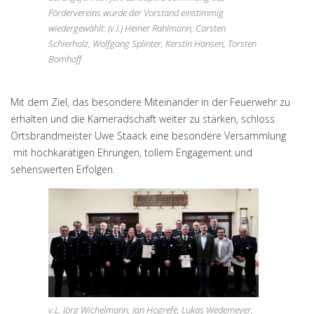
Fördervereins wurde der Vorstand einstimmig
wiedergewählt: (v.l.) Heiner Rahlmann, Carsten
Schierholz, Wolfgang Splinter, Kerstin Hansen, Torsten
Bomhoff
Mit dem Ziel, das besondere Miteinander in der Feuerwehr zu
erhalten und die Kameradschaft weiter zu stärken, schloss
Ortsbrandmeister Uwe Staack eine besondere Versammlung
mit hochkarätigen Ehrungen, tollem Engagement und
sehenswerten Erfolgen.
v.L. Jörg Wichelmann, Jan Hogrefe, Lukas Wedemeyer,