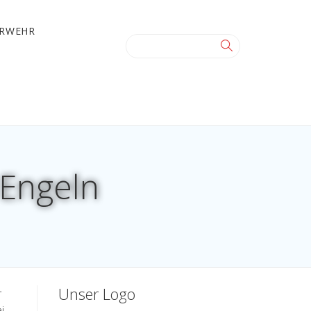
ERWEHR
 Engeln
Unser Logo
r
i