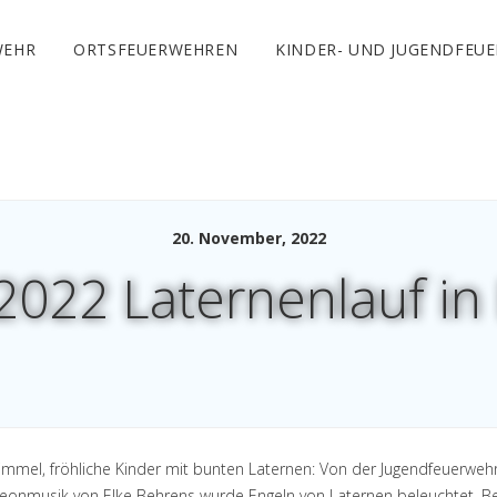
WEHR
ORTSFEUERWEHREN
KINDER- UND JUGENDFEU
20. November, 2022
2022 Laternenlauf in
himmel, fröhliche Kinder mit bunten Laternen: Von der Jugendfeuerweh
deonmusik von Elke Behrens wurde Engeln von Laternen beleuchtet. Be