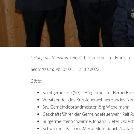
Leitung der Versammlung:
Ortsbrandmeister Frank Tec
Berichtszeitraum:
01.01. – 31.12.2022
Gäste:
Samtgemeinde (SG) – Bürgermeister Bernd Bo
Vorsitzender des Kreisfeuerwehrverbandes No
Stv. Gemeindebrandmeister Jörg Wichelmann
Geschäftsführer der Gemeindefeuerwehr Ralf Ro
Bürgermeister Schwarme, Johann-Dieter Olden
Schwarmes Pastorin Meike Müller (auch Notfalls