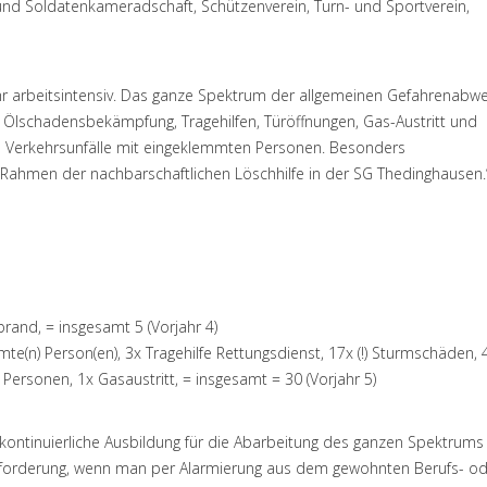
 und Soldatenkameradschaft, Schützenverein, Turn- und Sportverein,
ehr arbeitsintensiv. Das ganze Spektrum der allgemeinen Gefahrenabw
Ölschadensbekämpfung, Tragehilfen, Türöffnungen, Gas-Austritt und
e Verkehrsunfälle mit eingeklemmten Personen. Besonders
ahmen der nachbarschaftlichen Löschhilfe in der SG Thedinghausen.
rand, = insgesamt 5 (Vorjahr 4)
mte(n) Person(en), 3x Tragehilfe Rettungsdienst, 17x (!) Sturmschäden, 
Personen, 1x Gasaustritt, = insgesamt = 30 (Vorjahr 5)
 kontinuierliche Ausbildung für die Abarbeitung des ganzen Spektrums i
rausforderung, wenn man per Alarmierung aus dem gewohnten Berufs- o