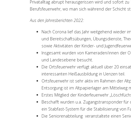
Privatalltag abrupt herausgerissen wird und sofort zu
Berufsfeuerwehr, wo man sich während der Schicht stä
Aus den Jahresberichten 2022:
Nach Corona lief das Jahr weitgehend wieder i
und Bereitschaftsübungen, Übungsdienste, Theo
sowie Aktivitäten der Kinder- und Jugendfeuerw
Insgesamt wurden von Kameraden/innen der Or
und Landesebene besucht.
Die Ortsfeuerwehr verfügt aktuell über 20 eins
interessanten Heißausbildung in Uenzen teil.
Ortsfeuerwehr ist sehr aktiv im Rahmen der Al
Entsorgung ist im Altpapierlager am Mittelweg
Erstes Mitglied der Kinderfeuerwehr „Löschfüch
Beschafft wurden u.a. Zugangstransponder für 
ein Stabfast-System für die Stabilisierung von 
Die Seniorenabteilung veranstaltete einen Sen