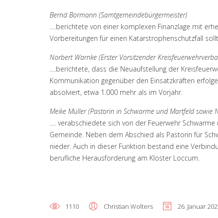
Bernd Bormann (Samtgemeindebürgermeister)
….berichtete von einer komplexen Finanzlage mit erhe
Vorbereitungen für einen Katarstrophenschutzfall sollt
Norbert Warnke (Erster Vorsitzender Kreisfeuerwehrverb
….berichtete, dass die Neuaufstellung der Kreisfeuerwe
Kommunikation gegenüber den Einsatzkräften erfolgen
absolviert, etwa 1.000 mehr als im Vorjahr.
Meike Müller (Pastorin in Schwarme und Martfeld sowie No
…. verabschiedete sich von der Feuerwehr Schwarme un
Gemeinde. Neben dem Abschied als Pastorin für Schwar
nieder. Auch in dieser Funktion bestand eine Verbind
berufliche Herausforderung am Kloster Loccum.
1110
Christian Wolters
26. Januar 20