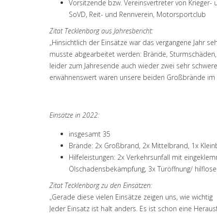
Vorsitzende bzw. Vereinsvertreter von Krieger-
SoVD, Reit- und Rennverein, Motorsportclub
Zitat Tecklenborg aus Jahresbericht:
„Hinsichtlich der Einsätze war das vergangene Jahr s
musste abgearbeitet werden: Brände, Sturmschäden, 
leider zum Jahresende auch wieder zwei sehr schwer
erwähnenswert waren unsere beiden Großbrände im R
Einsätze in 2022:
insgesamt 35
Brände: 2x Großbrand, 2x Mittelbrand, 1x Kleinb
Hilfeleistungen: 2x Verkehrsunfall mit eingeklem
Ölschadensbekämpfung, 3x Türöffnung/ hilflose 
Zitat Tecklenborg zu den Einsätzen:
„Gerade diese vielen Einsätze zeigen uns, wie wichtig
Jeder Einsatz ist halt anders. Es ist schon eine He