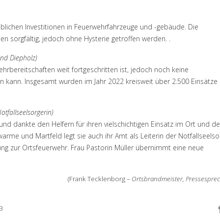
blichen Investitionen in Feuerwehrfahrzeuge und -gebäude. Die
en sorgfältig, jedoch ohne Hysterie getroffen werden. .
and Diepholz)
hrbereitschaften weit fortgeschritten ist, jedoch noch keine
 kann. Insgesamt wurden im Jahr 2022 kreisweit über 2.500 Einsätze
tfallseelsorgerin)
d dankte den Helfern für ihren vielschichtigen Einsatz im Ort und de
me und Martfeld legt sie auch ihr Amt als Leiterin der Notfallseelso
ung zur Ortsfeuerwehr. Frau Pastorin Müller übernimmt eine neue
(Frank Tecklenborg –
Ortsbrandmeister, Pressespre
23