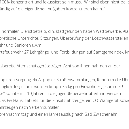
 100% konzentriert und fokussiert sein muss. Wir sind eben nicht bei 
ndig auf die eigentlichen Aufgaben konzentrieren kann..“
m normalen Dienstbetreib, d.h. stattgefunden haben Wettbewerbe, Al
retische Unterrichte, Sitzungen, Überprüfung der Löschwasserstellen
ehr und Senioren u.v.m.
tsfeuerwehr 27 Lehrgänge und Fortbildungen auf Samtgemeinde-, Kr
atzbereite Atemschutzgeräteträger. Acht von ihnen nahmen an der
tpapierentsorgung: 4x Altpapier-Straßensammlungen; Rund-um die Uhr
 möglich. Insgesamt wurden knapp 75 kg pro Einwohner gesammelt!
se“ konnte mit 10 Jahren in die Jugendfeuerwehr überführt werden.
das Fw-Haus, Tablets für die Einsatzfahrzeuge, ein CO-Warngerät sowi
Fahrzeugen nach Verkehrsunfällen.
iorennachmittag und einen Jahresausflug nach Bad Zwischenahn.