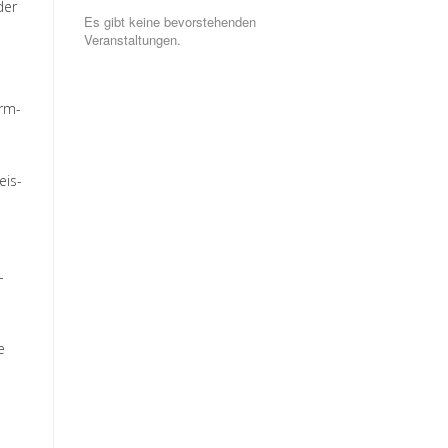
der
Es gibt keine bevorstehenden
Veranstaltungen.
arm-
eis-
-
e