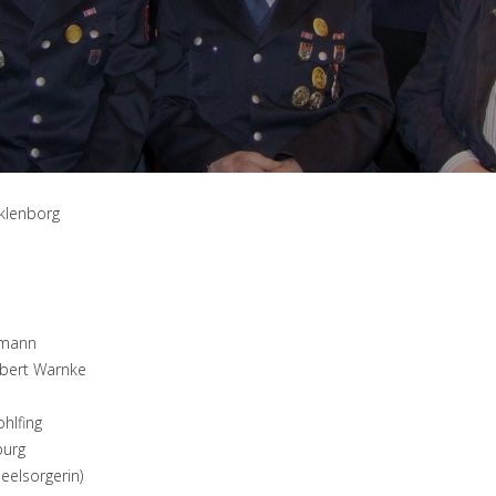
klenborg
rmann
rbert Warnke
hlfing
burg
eelsorgerin)