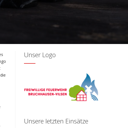
Unser Logo
es
Ingo
t
die
e
Unsere letzten Einsätze
A