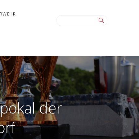
ERWEHR
pokal der
orf