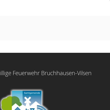
illige Feuerwehr Bruchhausen-Vilsen