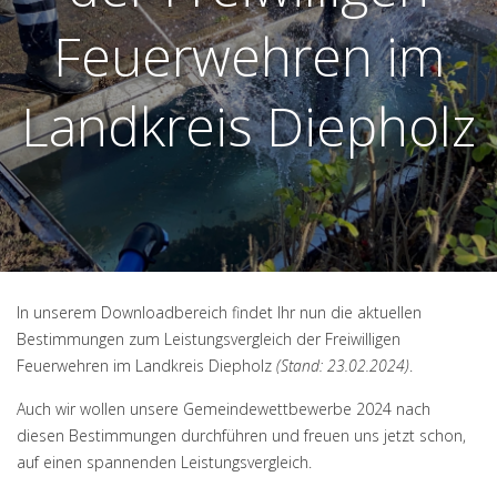
Feuerwehren im
Landkreis Diepholz
In unserem
Downloadbereich
findet Ihr nun die aktuellen
Bestimmungen zum Leistungsvergleich der Freiwilligen
Feuerwehren im Landkreis Diepholz
(Stand: 23.02.2024)
.
Auch wir wollen unsere Gemeindewettbewerbe 2024 nach
diesen Bestimmungen durchführen und freuen uns jetzt schon,
auf einen spannenden Leistungsvergleich.