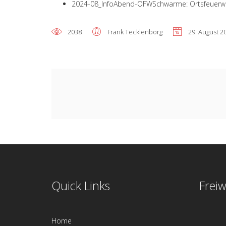
2024-08_InfoAbend-OFWSchwarme: Ortsfeuer
2038
Frank Tecklenborg
29. August 2
Quick Links
Freiw
Home