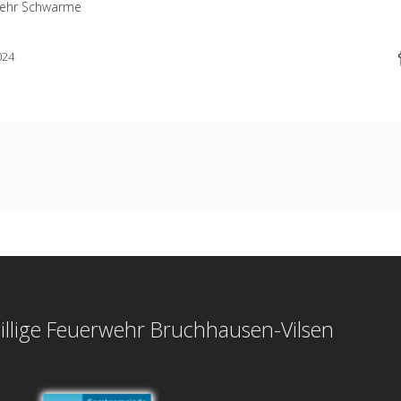
wehr Schwarme
024
illige Feuerwehr Bruchhausen-Vilsen