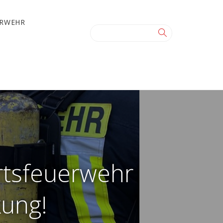
ERWEHR
rtsfeuerwehr
kung!