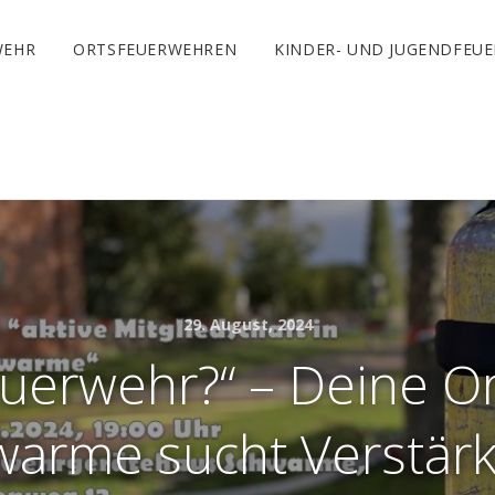
WEHR
ORTSFEUERWEHREN
KINDER- UND JUGENDFEU
29. August, 2024
euerwehr?“ – Deine O
arme sucht Verstär