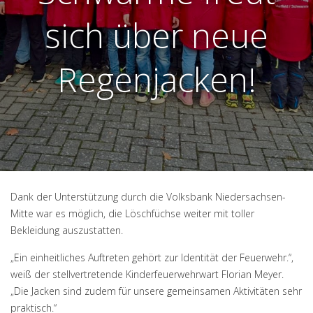
sich über neue
Regenjacken!
Dank der Unterstützung durch die Volksbank Niedersachsen-
Mitte war es möglich, die Löschfüchse weiter mit toller
Bekleidung auszustatten.
„Ein einheitliches Auftreten gehört zur Identität der Feuerwehr.“,
weiß der stellvertretende Kinderfeuerwehrwart Florian Meyer.
„Die Jacken sind zudem für unsere gemeinsamen Aktivitäten sehr
praktisch.“