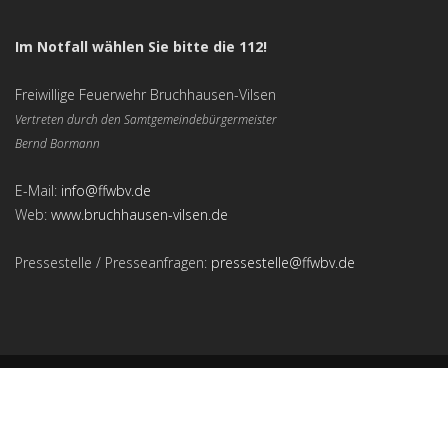
Im Notfall wählen Sie bitte die 112!
Freiwillige Feuerwehr Bruchhausen-Vilsen
Vertreten durch den Samtgemeindebürgermeister
Bernd Bormann
E-Mail:
info@ffwbv.de
Web:
www.bruchhausen-vilsen.de
Pressestelle / Presseanfragen:
pressestelle@ffwbv.de
Freiwillige Feuerwehr Bruchhausen-Vilsen
Impressum
|
Datenschutzerklärung
|
Kontakt