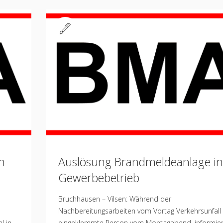
Standard
n
Auslösung Brandmeldeanlage in
Gewerbebetrieb
Bruchhausen – Vilsen: Während der
Nachbereitungsarbeiten vom Vortag Verkehrsunfall
l in
eingeklemmte Person vom Montagabend, informie