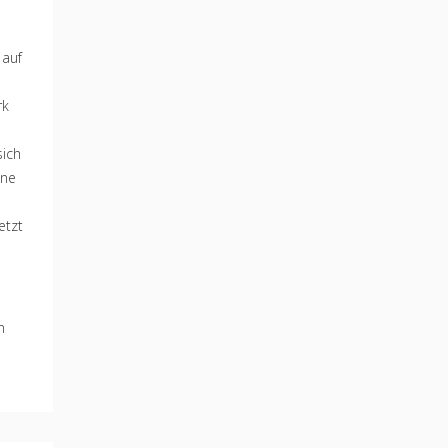
 auf
rk
sich
ine
etzt
n