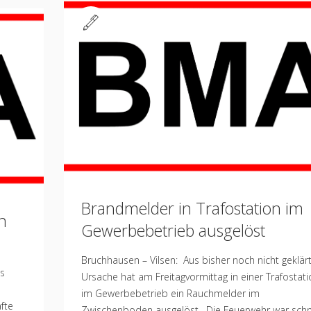
Standard
Brandmelder in Trafostation im
n
Gewerbebetrieb ausgelöst
Bruchhausen – Vilsen: Aus bisher noch nicht geklär
es
Ursache hat am Freitagvormittag in einer Trafostat
im Gewerbebetrieb ein Rauchmelder im
fte
Zwischenboden ausgelöst. Die Feuerwehr war schn