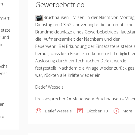
Gewerbebetrieb
am
Bruchhausen – Vilsen: In der Nacht von Montag
miert.
Dienstag um 03:52 Uhr verlangte die automatische
netzte
Brandmeldeanlage eines Gewerbebetriebs lautsta
r und
die Aufmerksamkeit der Nachbarn und der
in
Feuerwehr. Bei Erkundung der Einsatzstelle stellte 
heraus, dass kein Feuer zu erkennen ist. Lediglich e
Auslösung durch ein Technischen Defekt wurde
echs
festgestellt. Nachdem die Anlage wieder zurück ges
enst
war, rückten alle Kräfte wieder ein.
Detlef Wessels
Pressesprecher Ortsfeuerwehr Bruchhausen – Vilse
sen
Detlef Wessels
Oktober, 10
More
re