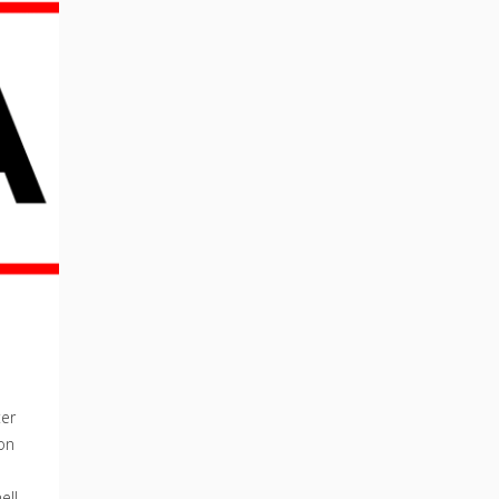
ter
ion
ell