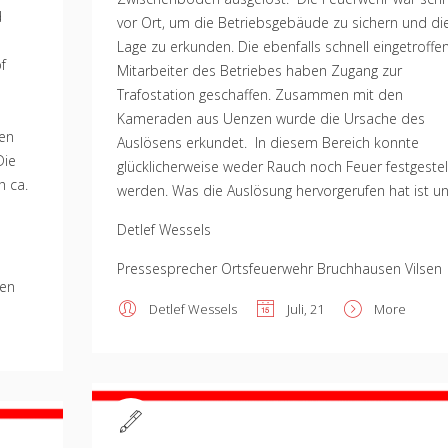
d
vor Ort, um die Betriebsgebäude zu sichern und di
Lage zu erkunden. Die ebenfalls schnell eingetroffe
f
Mitarbeiter des Betriebes haben Zugang zur
Trafostation geschaffen. Zusammen mit den
e
Kameraden aus Uenzen wurde die Ursache des
den
Auslösens erkundet. In diesem Bereich konnte
Die
glücklicherweise weder Rauch noch Feuer festgestel
h ca.
werden. Was die Auslösung hervorgerufen hat ist un
Detlef Wessels
Pressesprecher Ortsfeuerwehr Bruchhausen Vilsen
sen
Detlef Wessels
Juli, 21
More