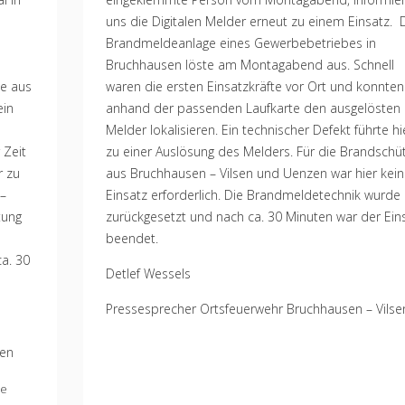
uns die Digitalen Melder erneut zu einem Einsatz. 
Brandmeldeanlage eines Gewerbebetriebes in
Bruchhausen löste am Montagabend aus. Schnell
de aus
waren die ersten Einsatzkräfte vor Ort und konnten
ein
anhand der passenden Laufkarte den ausgelösten
Melder lokalisieren. Ein technischer Defekt führte hi
 Zeit
zu einer Auslösung des Melders. Für die Brandschü
r zu
aus Bruchhausen – Vilsen und Uenzen war hier kein
 –
Einsatz erforderlich. Die Brandmeldetechnik wurde
tung
zurückgesetzt und nach ca. 30 Minuten war der Ein
beendet.
a. 30
Detlef Wessels
Pressesprecher Ortsfeuerwehr Bruchhausen – Vilse
sen
e