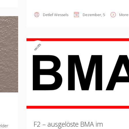
Detlef Wessels
Dezember, 5
More
Standard
F2 – ausgelöste BMA im
elder