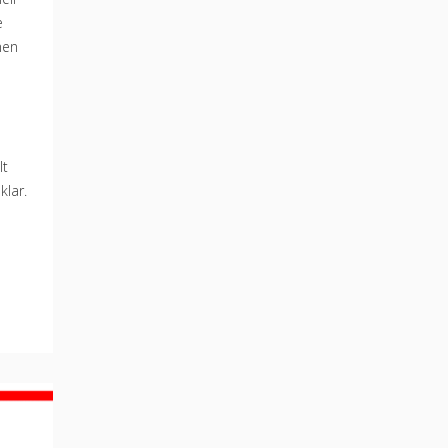
e
nen
lt
klar.