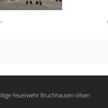
24
illige Feuerwehr Bruchhausen-Vilsen