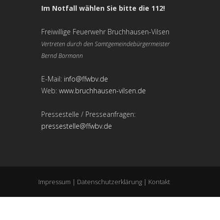
Im Notfall wählen Sie bitte die 112!
Freiwillige Feuerwehr Bruchhausen-Vilsen
Vertreten durch den Samtgemeindebürgermeister
Bernd Bormann
E-Mail:
info@ffwbv.de
Web:
www.bruchhausen-vilsen.de
Pressestelle / Presseanfragen:
pressestelle@ffwbv.de
Impressum
|
Datenschutzerklärung
|
Kontakt