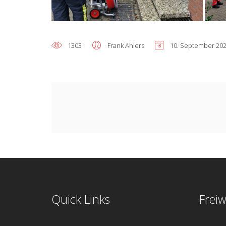
1303
Frank Ahlers
10. September 20
Quick Links
Freiw