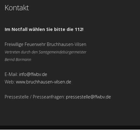
Kontakt
Im Notfall wählen Sie bitte die 112!
Freiwillige Feuerwehr Bruchhausen-Vilsen
Vertreten durch den Samtgemeindebürgermeister
Bernd Bormann
E-Mail:
info@ffwbv.de
Web:
www.bruchhausen-vilsen.de
Pressestelle / Presseanfragen:
pressestelle@ffwbv.de
Freiwillige Feuerwehr Bruchhausen-Vilsen