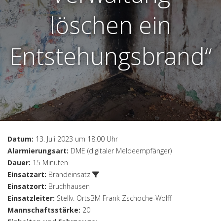
löschen ein
Entstehungsbrand“
Datum:
13. Juli 2023 um 18:00 Uhr
Alarmierungsart:
DME (digitaler Meldeempfänger)
Dauer:
15 Minuten
Einsatzart:
Brandeinsatz
Einsatzort:
Bruchhausen
Einsatzleiter:
Stellv. OrtsBM Frank Zschoche-Wolff
Mannschaftsstärke:
20