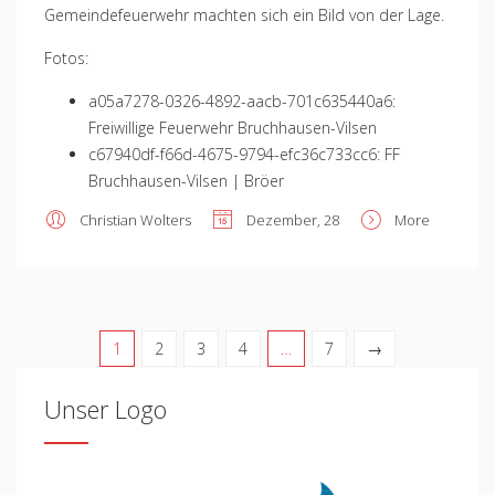
Gemeindefeuerwehr machten sich ein Bild von der Lage.
Fotos:
a05a7278-0326-4892-aacb-701c635440a6:
Freiwillige Feuerwehr Bruchhausen-Vilsen
c67940df-f66d-4675-9794-efc36c733cc6: FF
Bruchhausen-Vilsen | Bröer
Christian Wolters
Dezember, 28
More
1
2
3
4
…
7
→
Unser Logo