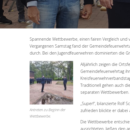
Spannende Wettbewerbe, einen fairen Vergleich und v
Vergangenen Samstag fand der Gemeindefeuerwehrtag 
durch. Bei den Jugendfeuerwehren dominierten die
Alljährlich zeigen die Or
Gemeindefeuerwehrtag ihr
Kreisfeuerwehrverbandsta
Traditionell gehen auch di
separaten Wettbewerben.
„Super!“, bilanzierte Rolf
Antreten zu Beginn der
zufrieden blickte er dabei 
Wettbewerbe.
Die Wettbewerbe entschied
ausrichteten, ließen den a