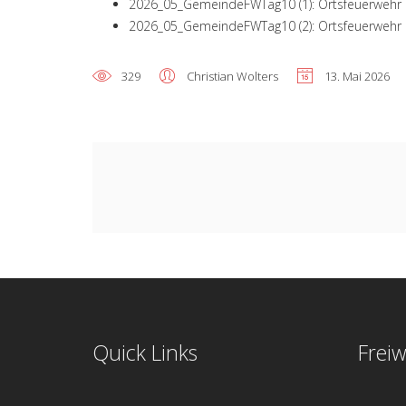
2026_05_GemeindeFWTag10 (1): Ortsfeuerwehr 
2026_05_GemeindeFWTag10 (2): Ortsfeuerwehr 
329
Christian Wolters
13. Mai 2026
Quick Links
Freiw