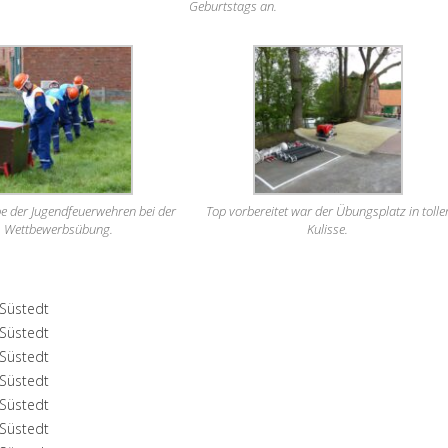
Geburtstags an.
e der Jugendfeuerwehren bei der
Top vorbereitet war der Übungsplatz in tolle
Wettbewerbsübung.
Kulisse.
Süstedt
Süstedt
Süstedt
Süstedt
Süstedt
Süstedt