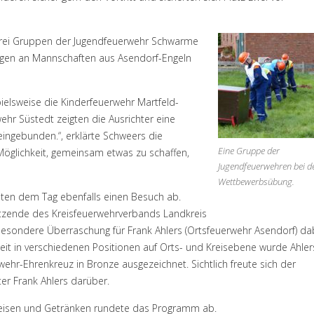
drei Gruppen der Jugendfeuerwehr Schwarme
ingen an Mannschaften aus Asendorf-Engeln
ielsweise die Kinderfeuerwehr Martfeld-
hr Süstedt zeigten die Ausrichter eine
eingebunden.“, erklärte Schweers die
Eine Gruppe der
öglichkeit, gemeinsam etwas zu schaffen,
Jugendfeuerwehren bei d
Wettbewerbsübung.
ten dem Tag ebenfalls einen Besuch ab.
itzende des Kreisfeuerwehrverbands Landkreis
 besondere Überraschung für Frank Ahlers (Ortsfeuerwehr Asendorf) da
gkeit in verschiedenen Positionen auf Orts- und Kreisebene wurde Ahler
hr-Ehrenkreuz in Bronze ausgezeichnet. Sichtlich freute sich der
r Frank Ahlers darüber.
eisen und Getränken rundete das Programm ab.