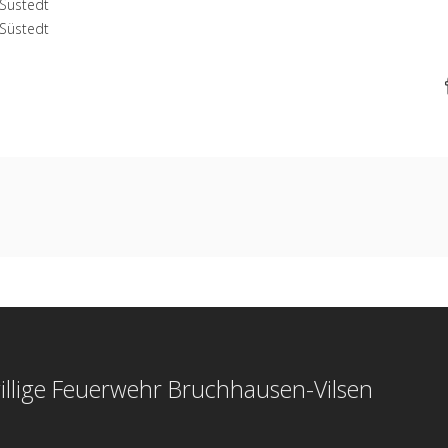
Süstedt
Süstedt
illige Feuerwehr Bruchhausen-Vilsen