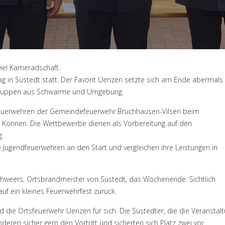
iel Kameradschaft.
in Süstedt statt. Der Favorit Uenzen setzte sich am Ende abermals
 Gruppen aus Schwarme und Umgebung.
tsfeuerwehren der Gemeindefeuerwehr Bruchhausen-Vilsen beim
 Können. Die Wettbewerbe dienen als Vorbereitung auf den
g.
e Jugendfeuerwehren an den Start und vergleichen ihre Leistungen in
 Schweers, Ortsbrandmeister von Süstedt, das Wochenende. Sichtlich
auf ein kleines Feuerwehrfest zurück.
 die Ortsfeuerwehr Uenzen für sich. Die Süstedter, die die Veranstal
nderen sicher gern den Vortritt und sicherten sich Platz zwei vor