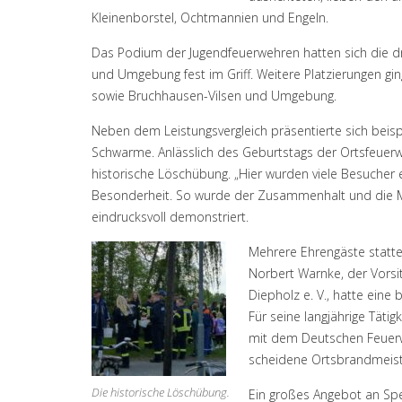
Kleinenborstel, Ochtmannien und Engeln.
Das Podium der Jugendfeuerwehren hatten sich die 
und Umgebung fest im Griff. Weitere Platzierungen g
sowie Bruchhausen-Vilsen und Umgebung.
Neben dem Leistungsvergleich präsentierte sich beisp
Schwarme. Anlässlich des Geburtstags der Ortsfeuerwe
historische Löschübung. „Hier wurden viele Besucher 
Besonderheit. So wurde der Zusammenhalt und die M
eindrucksvoll demonstriert.
Mehrere Ehrengäste statte
Norbert Warnke, der Vors
Diepholz e. V., hatte eine
Für seine langjährige Täti
mit dem Deutschen Feuerwe
scheidene Ortsbrandmeiste
Die historische Löschübung.
Ein großes Angebot an Sp