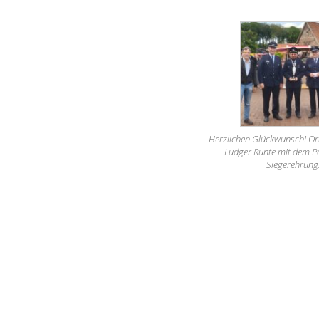
Herzlichen Glückwunsch! Or
Ludger Runte mit dem Po
Siegerehrung