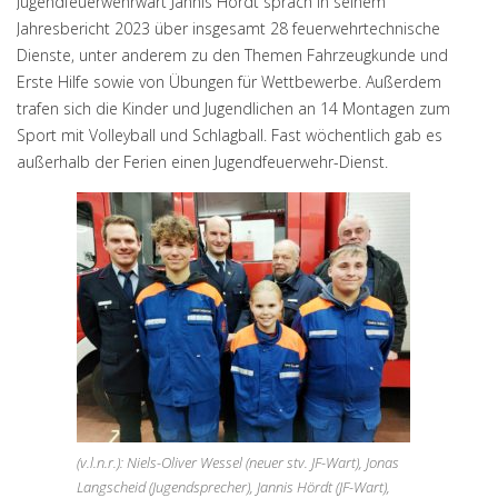
Jugendfeuerwehrwart Jannis Hördt sprach in seinem
Jahresbericht 2023 über insgesamt 28 feuerwehrtechnische
Dienste, unter anderem zu den Themen Fahrzeugkunde und
Erste Hilfe sowie von Übungen für Wettbewerbe. Außerdem
trafen sich die Kinder und Jugendlichen an 14 Montagen zum
Sport mit Volleyball und Schlagball. Fast wöchentlich gab es
außerhalb der Ferien einen Jugendfeuerwehr-Dienst.
(v.l.n.r.): Niels-Oliver Wessel (neuer stv. JF-Wart), Jonas
Langscheid (Jugendsprecher), Jannis Hördt (JF-Wart),