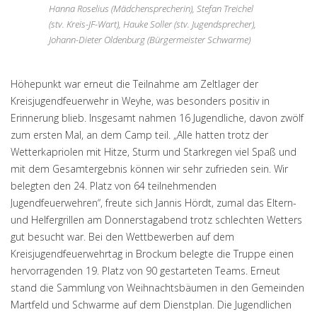
Hanna Roselius (Mädchensprecherin), Stefan Treichel
(stv. Kreis-JF-Wart), Hauke Soller (stv. Jugendsprecher),
Johann-Dieter Oldenburg (Bürgermeister Schwarme)
Höhepunkt war erneut die Teilnahme am Zeltlager der
Kreisjugendfeuerwehr in Weyhe, was besonders positiv in
Erinnerung blieb. Insgesamt nahmen 16 Jugendliche, davon zwölf
zum ersten Mal, an dem Camp teil. „Alle hatten trotz der
Wetterkapriolen mit Hitze, Sturm und Starkregen viel Spaß und
mit dem Gesamtergebnis können wir sehr zufrieden sein. Wir
belegten den 24. Platz von 64 teilnehmenden
Jugendfeuerwehren“, freute sich Jannis Hördt, zumal das Eltern-
und Helfergrillen am Donnerstagabend trotz schlechten Wetters
gut besucht war. Bei den Wettbewerben auf dem
Kreisjugendfeuerwehrtag in Brockum belegte die Truppe einen
hervorragenden 19. Platz von 90 gestarteten Teams. Erneut
stand die Sammlung von Weihnachtsbäumen in den Gemeinden
Martfeld und Schwarme auf dem Dienstplan. Die Jugendlichen