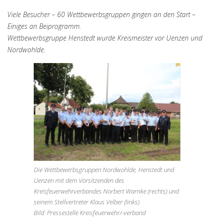
Viele Besucher – 60 Wettbewerbsgruppen gingen an den Start –
Einiges an Beiprogramm.
Wettbewerbsgruppe Henstedt wurde Kreismeister vor Uenzen und
Nordwohlde.
Die Wettbewerbsgruppen Nordwohlde, Henstedt und
Uenzen mit dem Vorsitzenden des
Kreisfeuerwehrverbandes Norbert Warnke (rechts) und
seinem Stellvertreter Klaus Velber (links)
Bild: Pressestelle Kreisfeuerwehr/-verband