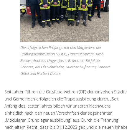
Die erfolgreichen Prüflinge mit den Mitgliedern der
Prüfungskommission (v.l.n.r.) Hartmut Specht, Timo
Becker, Andreas Unger, Jarne Brümmer, Till Jakob
Scharze, Kai Ole Schwieder, Gunther Nußbaum, Lennart
Gittel und Herbert Deters.
Seit Jahren führen die Ortsfeuerwehren (OF) der einzelnen Städte
und Gemeinden erfolgreich die Truppausbildung durch. „Seit
Anfang des letzten Jahres bilden wir unseren Nachwuchs
einheitlich nach den neuen Vorschriften der sogenannten
„Modularen Grundlagenausbildung“ aus. Durch die Trennung
nach altem Recht, dass bis 31.12.2023 galt und die neuen Inhalte