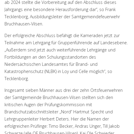
ab 2024 stellte die Vorbereitung auf den Abschluss dieses
Jahrgangs eine besondere Herausforderung dar“, so Frank
Tecklenborg, Ausbildungsleiter der Samtgemeindefeuerwehr
Bruchhausen-Vilsen.
Der erfolgreiche Abschluss befähigt die Kameraden jetzt zur
Teilnahme am Lehrgang für Gruppenführende auf Landesebene.
„Außerdem sind jetzt auch weiterführende Lehrgänge und
Fortbildungen an den Schulungsstandorten des
Niedersächsischen Landesamtes für Brand- und
Katastrophenschutz (NLBK) in Loy und Celle möglich“, so
Tecklenborg.
Insgesamt sieben Männer aus drei der zehn Ortsfeuerwehren
der Samtgemeinde Bruchhausen-Vilsen stellten sich den
kritischen Augen der Prüfungskommission mit
Brandschutzabschnittsleiter „Nord“ Hartmut Specht und
Lehrgruppenleiter Herbert Deters. Hier die Namen der
erfolgreichen Prüflinge: Timo Becker, Andras Unger, Till Jakob
Schwarze (alle OF Bruchhausen-Vilsen), Kai Ole Schwieder,