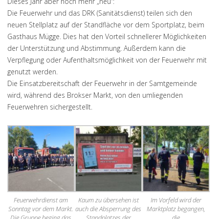
Dieses Jahr aber noch mehr „neu“:
Die Feuerwehr und das DRK (Sanitätsdienst) teilen sich den
neuen Stellplatz auf der Standfläche vor dem Sportplatz, beim
Gasthaus Mügge. Dies hat den Vorteil schnellerer Möglichkeiten
der Unterstützung und Abstimmung. Außerdem kann die
Verpflegung oder Aufenthaltsmöglichkeit von der Feuerwehr mit
genutzt werden.
Die Einsatzbereitschaft der Feuerwehr in der Samtgemeinde
wird, während des Brokser Markt, von den umliegenden
Feuerwehren sichergestellt.
Feuerwehrdienst am
Kaum zu übersehen ist
Im Vorfeld wird der
Sonntag vor dem Markt.
auch die Absperrung des
Marktplatz begangen,
Die Gruppe beging das
Standplatzes der
die