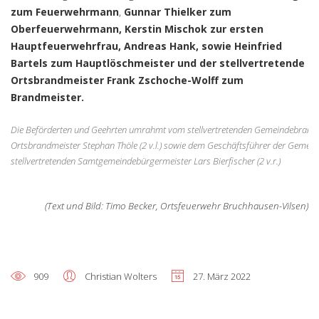
zum Feuerwehrmann
,
Gunnar Thielker zum
Oberfeuerwehrmann, Kerstin Mischok zur ersten
Hauptfeuerwehrfrau, Andreas Hank, sowie Heinfried
Bartels zum Hauptlöschmeister und der stellvertretende
Ortsbrandmeister Frank Zschoche-Wolff zum
Brandmeister.
Die Beförderten und Geehrten umrahmt vom stellvertretenden Gemeindebrandme
Ortsbrandmeister Stephan Thöle (2 v.l.) sowie dem Geschäftsführer der Gemeind
stellvertretenden Samtgemeindebürgermeister Lars Bierfischer (2 v.r.)
(Text und Bild: Timo Becker, Ortsfeuerwehr Bruchhausen-Vilsen)
909
Christian Wolters
27. März 2022