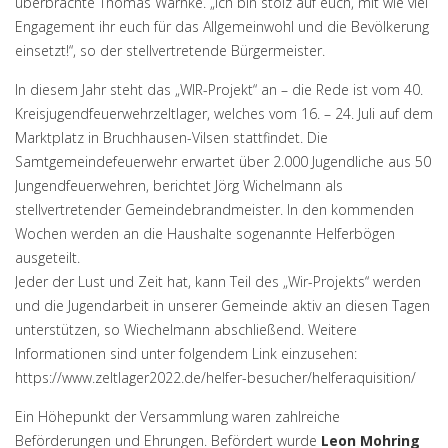
überbrachte Thomas Warnke. „Ich bin stolz auf euch, mit wie viel
Engagement ihr euch für das Allgemeinwohl und die Bevölkerung
einsetzt!“, so der stellvertretende Bürgermeister.
In diesem Jahr steht das „WIR-Projekt“ an – die Rede ist vom 40.
Kreisjugendfeuerwehrzeltlager, welches vom 16. – 24. Juli auf dem
Marktplatz in Bruchhausen-Vilsen stattfindet. Die
Samtgemeindefeuerwehr erwartet über 2.000 Jugendliche aus 50
Jungendfeuerwehren, berichtet Jörg Wichelmann als
stellvertretender Gemeindebrandmeister. In den kommenden
Wochen werden an die Haushalte sogenannte Helferbögen
ausgeteilt.
Jeder der Lust und Zeit hat, kann Teil des „Wir-Projekts“ werden
und die Jugendarbeit in unserer Gemeinde aktiv an diesen Tagen
unterstützen, so Wiechelmann abschließend. Weitere
Informationen sind unter folgendem Link einzusehen:
https://www.zeltlager2022.de/helfer-besucher/helferaquisition/
Ein Höhepunkt der Versammlung waren zahlreiche
Beförderungen und Ehrungen. Befördert wurde
Leon Mohring