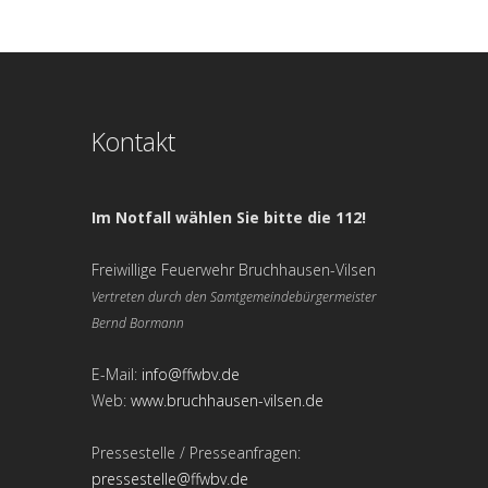
Kontakt
Im Notfall wählen Sie bitte die 112!
Freiwillige Feuerwehr Bruchhausen-Vilsen
Vertreten durch den Samtgemeindebürgermeister
Bernd Bormann
E-Mail:
info@ffwbv.de
Web:
www.bruchhausen-vilsen.de
Pressestelle / Presseanfragen:
pressestelle@ffwbv.de