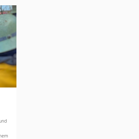
 und
inem