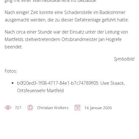
ging mit einer Wärmebildkamera ins Gebäude.
Nach einiger Zeit konnte eine Schadenstelle im Badezimmer
ausgemacht werden, die zu dieser Gefahrenlage geführt hatte.
Nach circa einer Stunde war der Einsatz unter der Leitung von
Martfelds stellvertretendem Ortsbrandmeister Jan Hogrefe
beendet.
Symbolbild
Fotos:
b0f20ed3-1f08-4717-84e1-b7c74789ff05: Uwe Staack,
Ortsfeuerwehr Martfeld
727
Christian Wolters
14. Januar 2026