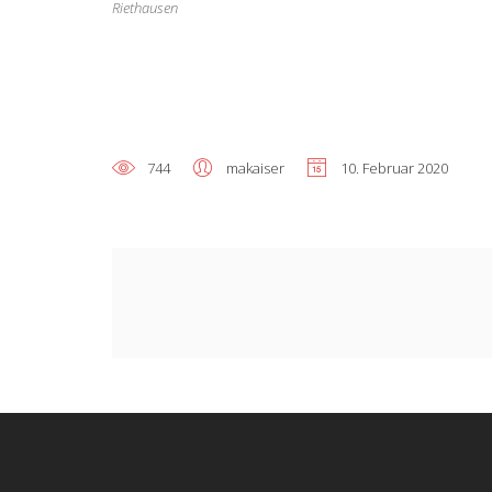
Riethausen
744
makaiser
10. Februar 2020