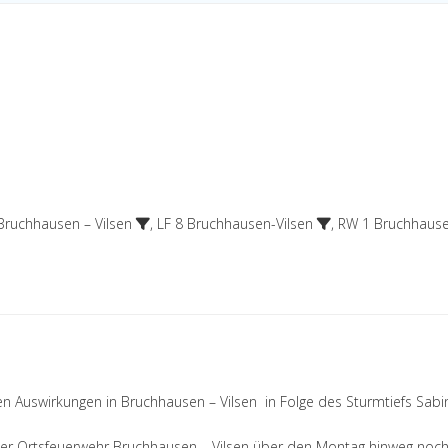
ruchhausen – Vilsen
,
LF 8 Bruchhausen-Vilsen
,
RW 1 Bruchhaus
gen Auswirkungen in Bruchhausen – Vilsen in Folge des Sturmtiefs Sabi
der Ortsfeuerwehr Bruchhausen – Vilsen über den Montag hinweg noc