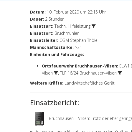
Datum:
10. Februar 2020 um 22:15 Uhr
Dauer:
2 Stunden
Einsatzart:
Techn. Hilfeleistung
Einsatzort:
Bruchmühlen
Einsatzleiter:
OBM Stephan Thöle
Mannschaftsstärke:
>21
Einheiten und Fahrzeuge:
Ortsfeuerwehr Bruchhausen-Vilsen
:
ELW1 B
Vilsen
,
TLF 16/24 Bruchhausen-Vilsen
Weitere Kräfte:
Landwirtschaftliches Gerät
Einsatzbericht:
Bruchhausen – Vilsen: Trotz der eher gerin
in der vergangenen Nacht, mussten von den Kräften 