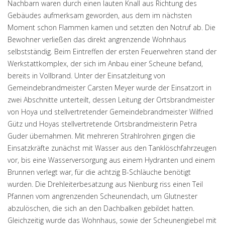
Nachbarn waren durch einen lauten Knall aus Richtung des
Gebäudes aufmerksam geworden, aus dem im nächsten
Moment schon Flammen kamen und setzten den Notruf ab. Die
Bewohner verließen das direkt angrenzende Wohnhaus
selbstständig. Beim Eintreffen der ersten Feuerwehren stand der
Werkstattkomplex, der sich im Anbau einer Scheune befand,
bereits in Vollbrand. Unter der Einsatzleitung von
Gemeindebrandmeister Carsten Meyer wurde der Einsatzort in
zwei Abschnitte unterteilt, dessen Leitung der Ortsbrandmeister
von Hoya und stellvertretender Gemeindebrandmeister Wilfried
Gütz und Hoyas stellvertretende Ortsbrandmeisterin Petra
Guder übernahmen. Mit mehreren Strahlrohren gingen die
Einsatzkräfte zunächst mit Wasser aus den Tanklöschfahrzeugen
vor, bis eine Wasserversorgung aus einem Hydranten und einem
Brunnen verlegt war, für die achtzig B-Schläuche benötigt
wurden. Die Drehleiterbesatzung aus Nienburg riss einen Teil
Pfannen vom angrenzenden Scheunendach, um Glutnester
abzulöschen, die sich an den Dachbalken gebildet hatten.
Gleichzeitig wurde das Wohnhaus, sowie der Scheunengiebel mit