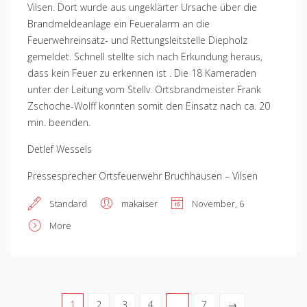
Vilsen. Dort wurde aus ungeklärter Ursache über die
Brandmeldeanlage ein Feueralarm an die
Feuerwehreinsatz- und Rettungsleitstelle Diepholz
gemeldet. Schnell stellte sich nach Erkundung heraus,
dass kein Feuer zu erkennen ist . Die 18 Kameraden
unter der Leitung vom Stellv. Ortsbrandmeister Frank
Zschoche-Wolff konnten somit den Einsatz nach ca. 20
min. beenden.
Detlef Wessels
Pressesprecher Ortsfeuerwehr Bruchhausen – Vilsen
Standard
makaiser
November, 6
More
1
2
3
4
…
7
→