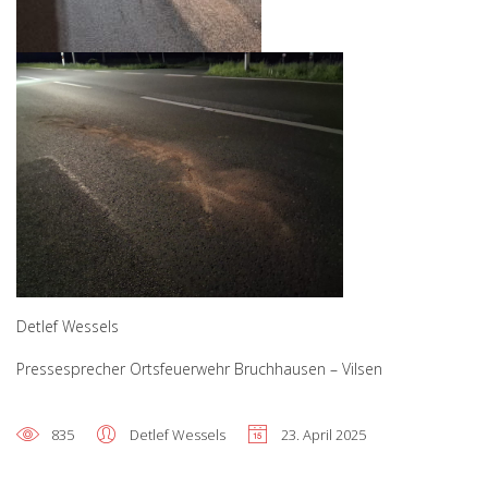
Detlef Wessels
Pressesprecher Ortsfeuerwehr Bruchhausen – Vilsen
835
Detlef Wessels
23. April 2025