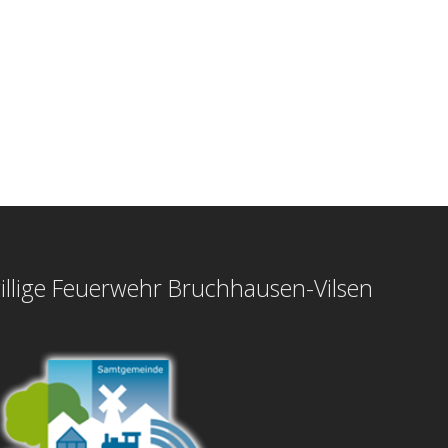
illige Feuerwehr Bruchhausen-Vilsen