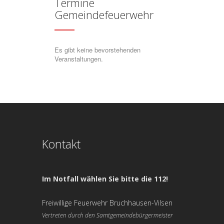
Termine
Gemeindefeuerwehr
Es gibt keine bevorstehenden
Veranstaltungen.
Kontakt
Im Notfall wählen Sie bitte die 112!
Freiwillige Feuerwehr Bruchhausen-Vilsen
Vertreten durch den Samtgemeindebürgermeister