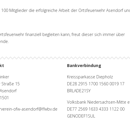
 100 Mitglieder die erfolgreiche Arbeit der Ortsfeuerwehr Asendorf un
tsfeuerwehr finanziell begleiten kann, freut dieser sich immer über
ende.
kt
Bankverbindung
inker
Kreissparkasse Diepholz
 Straße 15
DE28 2915 1700 1560 0019 17
Asendorf
BRLADE21SY
 1501
Volksbank Niedersachsen-Mitte 
rverein-ofw-asendorf@ffwbv.de
DE77 2569 1633 4333 1122 00
GENODEF1SUL