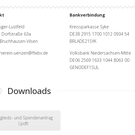
kt
Bankverbindung
üger-Lustfeld
Kreissparkasse Syke
 Dorfstraße 63a
DE38 2915 1700 1012 0934 54
Bruchhausen-Vilsen
BRLADE21SYK
rverein-uenzen@ffwbv.de
Volksbank Niedersachsen-Mitte
DE06 2569 1633 1044 8063 00
GENODEF1SUL
Downloads
tglieds- und Spendenantrag
(.pdf)