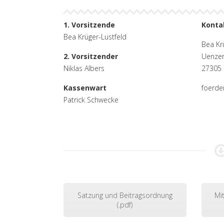
1. Vorsitzende
Konta
Bea Krüger-Lustfeld
Bea Kr
2. Vorsitzender
Uenzer
Niklas Albers
27305 
Kassenwart
foerde
Patrick Schwecke
Satzung und Beitragsordnung
Mi
(.pdf)