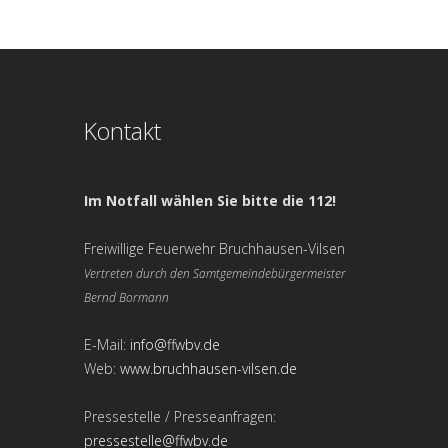
Kontakt
Im Notfall wählen Sie bitte die 112!
Freiwillige Feuerwehr Bruchhausen-Vilsen
Vertreten durch den Samtgemeindebürgermeister
Bernd Bormann
E-Mail:
info@ffwbv.de
Web:
www.bruchhausen-vilsen.de
Pressestelle / Presseanfragen:
pressestelle@ffwbv.de