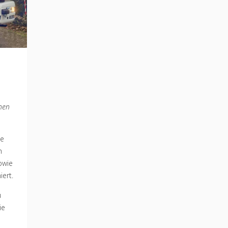
onen
de
n
owie
iert.
u
ie