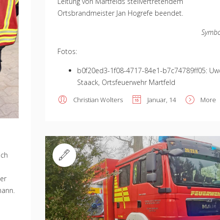
Leitung von Martfelds stellvertretendem
Ortsbrandmeister Jan Hogrefe beendet.
Symbo
Fotos:
b0f20ed3-1f08-4717-84e1-b7c74789ff05: Uw
Staack, Ortsfeuerwehr Martfeld
Christian Wolters
Januar, 14
More
ich
er
Standard
mann.