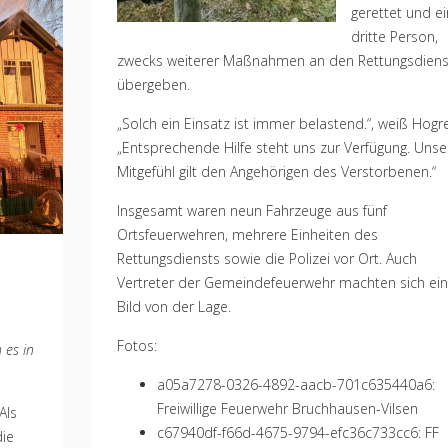
gerettet und e
dritte Person,
zwecks weiterer Maßnahmen an den Rettungsdiens
übergeben.
„Solch ein Einsatz ist immer belastend.“, weiß Hogre
„Entsprechende Hilfe steht uns zur Verfügung. Unse
Mitgefühl gilt den Angehörigen des Verstorbenen.“
Insgesamt waren neun Fahrzeuge aus fünf
Ortsfeuerwehren, mehrere Einheiten des
Rettungsdiensts sowie die Polizei vor Ort. Auch
Vertreter der Gemeindefeuerwehr machten sich ein
Bild von der Lage.
Fotos:
 es in
a05a7278-0326-4892-aacb-701c635440a6:
Freiwillige Feuerwehr Bruchhausen-Vilsen
Als
c67940df-f66d-4675-9794-efc36c733cc6: FF
die