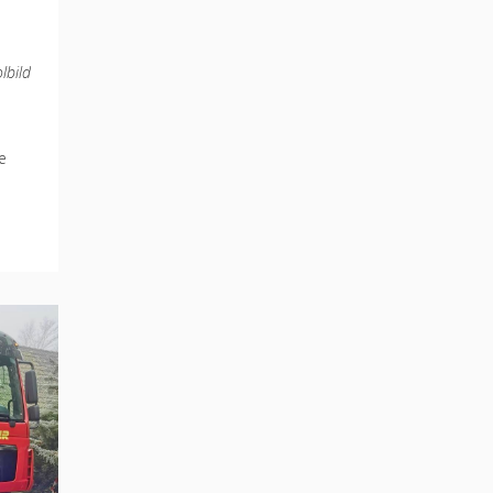
lbild
e