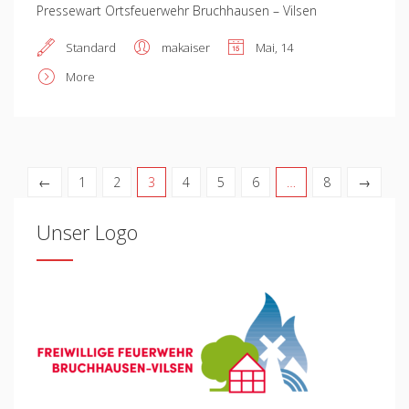
Pressewart Ortsfeuerwehr Bruchhausen – Vilsen
Standard
makaiser
Mai, 14
More
←
1
2
3
4
5
6
…
8
→
Unser Logo