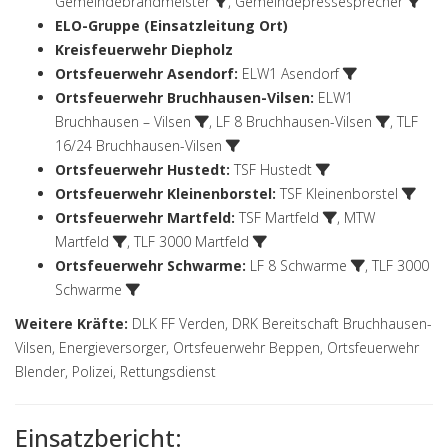
Gemeindebrandmeister
,
Gemeindepressesprecher
ELO-Gruppe (Einsatzleitung Ort)
Kreisfeuerwehr Diepholz
Ortsfeuerwehr Asendorf
:
ELW1 Asendorf
Ortsfeuerwehr Bruchhausen-Vilsen
:
ELW1
Bruchhausen – Vilsen
,
LF 8 Bruchhausen-Vilsen
,
TLF
16/24 Bruchhausen-Vilsen
Ortsfeuerwehr Hustedt
:
TSF Hustedt
Ortsfeuerwehr Kleinenborstel
:
TSF Kleinenborstel
Ortsfeuerwehr Martfeld
:
TSF Martfeld
,
MTW
Martfeld
,
TLF 3000 Martfeld
Ortsfeuerwehr Schwarme
:
LF 8 Schwarme
,
TLF 3000
Schwarme
Weitere Kräfte:
DLK FF Verden, DRK Bereitschaft Bruchhausen-
Vilsen, Energieversorger, Ortsfeuerwehr Beppen, Ortsfeuerwehr
Blender, Polizei, Rettungsdienst
Einsatzbericht: