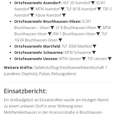
Ortsfeuerwehr Asendorf
:
HLF 20 Asendorf
,
ELW1
Asendorf
,
MTW Asendorf
,
TLF 8/18 Asendorf
,
TSF-S
Asendorf
,
Kdow Asendorf
Ortsfeuerwehr Bruchhausen-Vilsen
:
ELW1
Bruchhausen – Vilsen
,
LF 8 Bruchhausen-Vilsen
,
MTW
Bruchhausen-Vilsen
,
RW 1 Bruchhausen-Vilsen
,
TLF
16/24 Bruchhausen-Vilsen
Ortsfeuerwehr Martfeld
:
TLF 3000 Martfeld
Ortsfeuerwehr Schwarme
:
MTW Schwarme
Ortsfeuerwehr Uenzen
:
MTW Uenzen
,
TSF Uenzen
Weitere Kräfte:
Gefahrstoffzug Kreisfeuerwehrbereitschaft 1
(Landkreis Diepholz), Polizei, Rettungsdienst
Einsatzbericht:
Ein Großaufgebot an Einsatzkräften wurde am heutigen Abend
zu einem unklaren Stoff in einer Wohnung eines
Mehrfamilienhauses in der Assessorstraße in Bruchhausen-