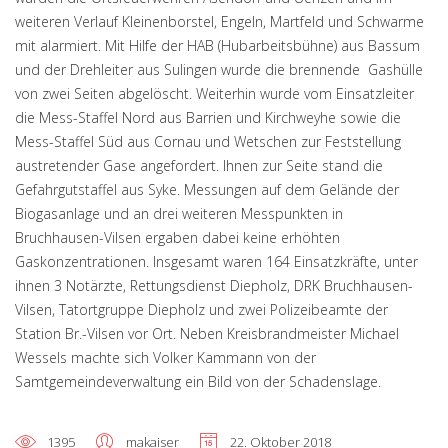
weiteren Verlauf Kleinenborstel, Engeln, Martfeld und Schwarme
mit alarmiert. Mit Hilfe der HAB (Hubarbeitsbühne) aus Bassum
und der Drehleiter aus Sulingen wurde die brennende Gashülle
von zwei Seiten abgelöscht. Weiterhin wurde vom Einsatzleiter
die Mess-Staffel Nord aus Barrien und Kirchweyhe sowie die
Mess-Staffel Süd aus Cornau und Wetschen zur Feststellung
austretender Gase angefordert. Ihnen zur Seite stand die
Gefahrgutstaffel aus Syke. Messungen auf dem Gelände der
Biogasanlage und an drei weiteren Messpunkten in
Bruchhausen-Vilsen ergaben dabei keine erhöhten
Gaskonzentrationen. Insgesamt waren 164 Einsatzkräfte, unter
ihnen 3 Notärzte, Rettungsdienst Diepholz, DRK Bruchhausen-
Vilsen, Tatortgruppe Diepholz und zwei Polizeibeamte der
Station Br.-Vilsen vor Ort. Neben Kreisbrandmeister Michael
Wessels machte sich Volker Kammann von der
Samtgemeindeverwaltung ein Bild von der Schadenslage.
1395
makaiser
22. Oktober 2018