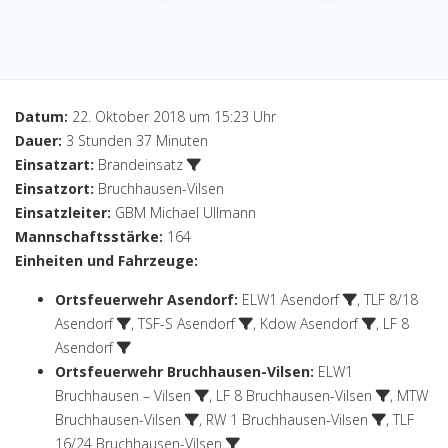
Datum:
22. Oktober 2018 um 15:23 Uhr
Dauer:
3 Stunden 37 Minuten
Einsatzart:
Brandeinsatz
Einsatzort:
Bruchhausen-Vilsen
Einsatzleiter:
GBM Michael Ullmann
Mannschaftsstärke:
164
Einheiten und Fahrzeuge:
Ortsfeuerwehr Asendorf
:
ELW1 Asendorf
,
TLF 8/18
Asendorf
,
TSF-S Asendorf
,
Kdow Asendorf
,
LF 8
Asendorf
Ortsfeuerwehr Bruchhausen-Vilsen
:
ELW1
Bruchhausen – Vilsen
,
LF 8 Bruchhausen-Vilsen
,
MTW
Bruchhausen-Vilsen
,
RW 1 Bruchhausen-Vilsen
,
TLF
16/24 Bruchhausen-Vilsen