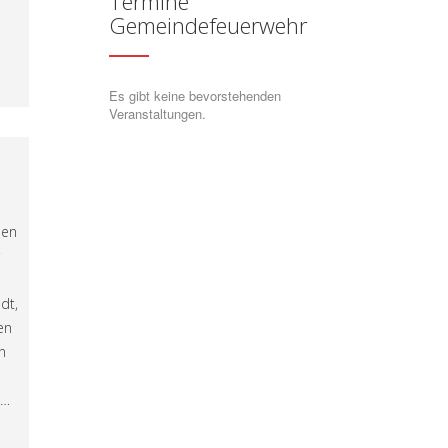
Termine
Gemeindefeuerwehr
Es gibt keine bevorstehenden
Veranstaltungen.
nen
dt,
en
n
s…