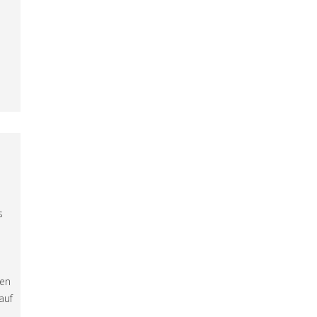
s
den
auf