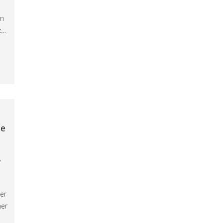
en
z…
le
,
,
er
ner