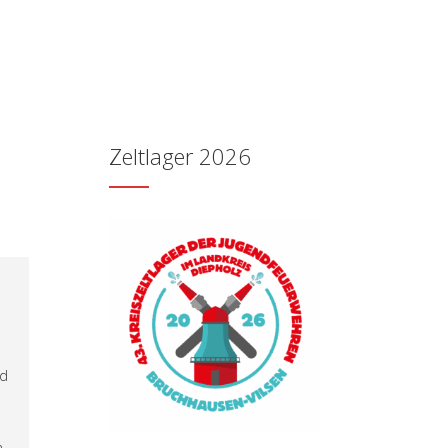
Zeltlager 2026
s
nd
.